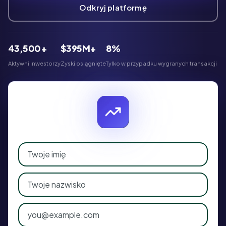
Odkryj platformę
43,500+
$395M+
8%
Aktywni inwestorzy
Zyski osiągnięte
Tylko w przypadku wygranych transakcji