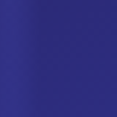
Spanish
German
Dutch
Italian
Swedish
Portuguese