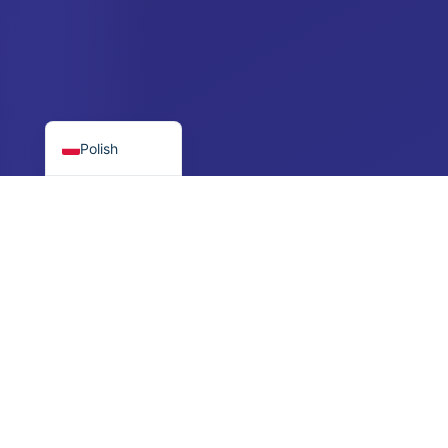
Croatian
Czech
Danish
English
Polish
$250 minimum
Menedżer osobisty
Niska bariera, duży potencjał
Skontaktuj się z nami po rejest
PROSTY PROCES
How 4SV AI Works
Zacznij od $250, odbierz telefon od dedykowanego
menedżera i pozwól naszemu zautomatyzowanemu
systemowi handlować w Twoim imieniu. Zarabiamy tylko