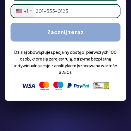
+1
Zacznij teraz
Dzisiaj obowiązuje specjalny dostęp: pierwszych 100
osób, które się zarejestrują, otrzyma bezpłatną
indywidualną sesję z analitykiem (szacowana wartość
$250).