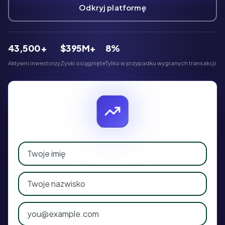
Odkryj platformę
43,500+
$395M+
8%
Aktywni inwestorzy
Zyski osiągnięte
Tylko w przypadku wygranych transakcji