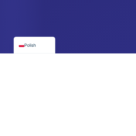
Croatian
Czech
Danish
English
Polish
$250 minimum
Menedżer osobisty
Niska bariera, duży potencjał
Skontaktuj się z nami po rejest
PROSTY PROCES
How 4SV AI Works
Zacznij od $250, odbierz telefon od dedykowanego
menedżera i pozwól naszemu zautomatyzowanemu
systemowi handlować w Twoim imieniu. Zarabiamy tylko