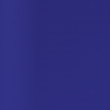
Spanish
German
Dutch
Italian
Swedish
Portuguese