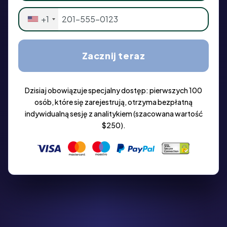
+1
Zacznij teraz
Dzisiaj obowiązuje specjalny dostęp: pierwszych 100
osób, które się zarejestrują, otrzyma bezpłatną
indywidualną sesję z analitykiem (szacowana wartość
$250).