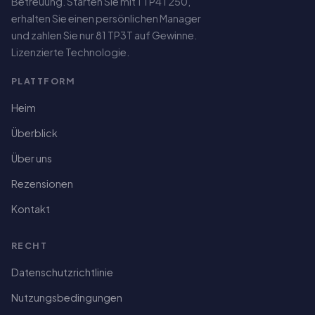
Betreuung. Starten Sie mit 1 TP4T250,
erhalten Sie einen persönlichen Manager
und zahlen Sie nur 81 TP3T auf Gewinne.
Lizenzierte Technologie.
PLATTFORM
Heim
Überblick
Über uns
Rezensionen
Kontakt
RECHT
Spanish
Datenschutzrichtlinie
Dutch
Nutzungsbedingungen
Italian