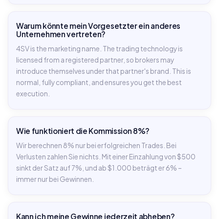
Warum könnte mein Vorgesetzter ein anderes
Unternehmen vertreten?
4SV is the marketing name. The trading technology is
licensed from a registered partner, so brokers may
introduce themselves under that partner's brand. This is
normal, fully compliant, and ensures you get the best
execution.
Wie funktioniert die Kommission 8%?
Wir berechnen 8% nur bei erfolgreichen Trades. Bei
Verlusten zahlen Sie nichts. Mit einer Einzahlung von $500
sinkt der Satz auf 7%, und ab $1.000 beträgt er 6% –
immer nur bei Gewinnen.
Kann ich meine Gewinne jederzeit abheben?