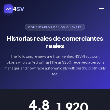
4
SV
COMENTARIOS DE LOS CLIENTES
Historias reales de comerciantes
reales
The following reviews are from verified 4SV AI account
holders who started with as little as $250, received a personal
manager, and now trade automatically with our 8% profit‑only
fee.
4.8
1,920