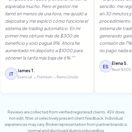
esperaba mucho. Pero el gestor me
sencillo: me reg
llamó en menos de una hora, me ayudó a
en 30 minutos y
depositar y me explicó cómo funciona el
procedimiento.
sistema de trading automático. En mi
sistema de trad
primer mes obtuve más de $300 de
generando gana
beneficio y solo pagué 8%. Ahora he
comisión de 7%
aumentado mi depósito a $1000 para
no pago nada en
obtener la tarifa más baja de 6%.""
Elena S.
ES
Nivel $500
James T.
JT
Esencial → Premium — Reino Unido
Reviews are collected from verified registered clients. 4SV does
not edit, filter, or selectively present client feedback. Individual
experiences may vary. Broker representation from partner brands is
normal and disclosed during onboarding.