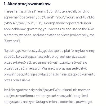
1. Akceptacja warunków
These Terms of Use ("Terms") constitute a legally binding
agreement between you ("Client", "you", "your") and 4SV Ltd
("4SV AI", "we", "our", "us"), a company incorporated under
applicable law, governing your access to and use of the 4SV
platform, website, and associated services (collectively, the
"Services").
Rejestrując konto, uzyskując dostęp do platformy lub w inny
sposób korzystając z naszych Usług, potwierdzasz, że
przeczytałeś(-aś), zrozumiałeś(-aś) i zgodziłeś(-aś) się
przestrzegać niniejszych Warunków oraz naszej Polityki
prywatności, która jest włączona do niniejszego dokumentu
przez odniesienie.
Jeśli nie zgadzasz się z niniejszymi Warunkami, nie możesz
zarejestrować konta ani korzystać z naszych Usług. Jeśli
korzystasz z naszych Usług w imieniu podmiotu prawnego,