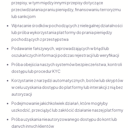
przepisy, w tym między innymi przepisy dotyczące
przeciwdziałania praniu pieniędzy, finansowaniu terroryzmu
lub sankcjom
Wpłacanie środków pochodzących z nielegalnej działalności
lub próba wykorzystania platformy do prania pieniędzy
pochodzących z przestępstwa
Podawanie fałszywych, wprowadzających w błąd lub
oszukańczych informacji podczas rejestracji lub weryfikacji
Próba obejścia naszych systemów bezpieczeństwa, kontroli
dostępu lub procedur KYC
Korzystanie z narzędzi automatycznych, botów lub skryptów
w celu uzyskania dostępu do platformy lub interakcji z nią bez
autoryzacji
Podejmowanie jakichkolwiek działań, które mogłyby
uszkodzić, przeciążyć lub zakłócić działanie naszej platformy
Próba uzyskania nieautoryzowanego dostępu do kont lub
danych innych klientów