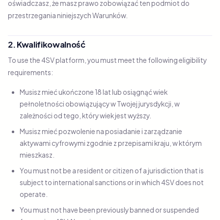
oświadczasz, że masz prawo zobowiązać ten podmiot do
przestrzegania niniejszych Warunków.
2. Kwalifikowalność
To use the 4SV platform, you must meet the following eligibility
requirements:
Musisz mieć ukończone 18 lat lub osiągnąć wiek
pełnoletności obowiązujący w Twojej jurysdykcji, w
zależności od tego, który wiek jest wyższy.
Musisz mieć pozwolenie na posiadanie i zarządzanie
aktywami cyfrowymi zgodnie z przepisami kraju, w którym
mieszkasz.
You must not be a resident or citizen of a jurisdiction that is
subject to international sanctions or in which 4SV does not
operate.
You must not have been previously banned or suspended