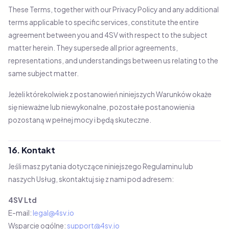
These Terms, together with our Privacy Policy and any additional
terms applicable to specific services, constitute the entire
agreement between you and 4SV with respect to the subject
matter herein. They supersede all prior agreements,
representations, and understandings between us relating to the
same subject matter.
Jeżeli którekolwiek z postanowień niniejszych Warunków okaże
się nieważne lub niewykonalne, pozostałe postanowienia
pozostaną w pełnej mocy i będą skuteczne.
16. Kontakt
Jeśli masz pytania dotyczące niniejszego Regulaminu lub
naszych Usług, skontaktuj się z nami pod adresem:
4SV Ltd
E-mail:
legal@4sv.io
Wsparcie ogólne:
support@4sv.io