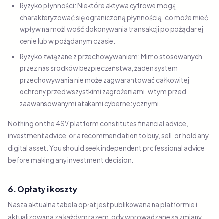
Ryzyko płynności: Niektóre aktywa cyfrowe mogą
charakteryzować się ograniczoną płynnością, co może mieć
wpływ na możliwość dokonywania transakcji po pożądanej
cenie lub w pożądanym czasie.
Ryzyko związane z przechowywaniem: Mimo stosowanych
przez nas środków bezpieczeństwa, żaden system
przechowywania nie może zagwarantować całkowitej
ochrony przed wszystkimi zagrożeniami, w tym przed
zaawansowanymi atakami cybernetycznymi.
Nothing on the 4SV platform constitutes financial advice,
investment advice, or a recommendation to buy, sell, or hold any
digital asset. You should seek independent professional advice
before making any investment decision.
6. Opłaty i koszty
Nasza aktualna tabela opłat jest publikowana na platformie i
aktualizowana za każdym razem, gdy wprowadzane są zmiany.