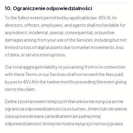
10. Ograniczenie odpowiedzialności
To the fullest extent permitted by applicable law, 4SV AI, its
directors, officers, employees, and agents shall not be liable for
any indirect, incidental, special, consequential, or punitive
damages arising from your use of the Services, including but not
limited to loss of digital assets due to market movements, loss
of data, or service interruptions.
Our total aggregate liability to you arising from or in connection
with these Terms or our Services shall not exceed the fees paid
by you to 4SV AI in the twelve months preceding the event giving
rise to the claim.
Żadne z postanowień niniejszych Warunków nie wyłącza ani nie
ogranicza odpowiedzialności za oszustwo, śmierć lub obrażenia
ciała spowodowane zaniedbaniem ani żadnej innej
odpowiedzialności, której nie można wyłączyć na mocy prawa.