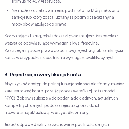
from using 4SV AI services.
Nie możesz działać w imieniu podmiotu, na który nałożono
sankcje lub który został uznany za podmiot zakazany na
mocy obowiązującego prawa.
Korzystając z Usług, oświadczasz i gwarantujesz, że spełniasz
wszystkie obowiązujące wymagania kwalifikacyjne.
Zastrzegamy sobie prawo do odmowy rejestracji lub zamknięcia
konta w przypadku niespełnienia wymagań kwalifikacyjnych.
3. Rejestracja i weryfikacja konta
Aby uzyskać dostęp do pełnej funkcjonalności platformy, musisz
zarejestrować konto i przejść proces weryfikacji tożsamości
(KYC). Zobowiązujesz się do podania dokładnych, aktualnych i
kompletnych danych podczas rejestracji oraz do ich
niezwłocznej aktualizacji w przypadku zmiany.
Jesteś odpowiedzialny za zachowanie poufności danych