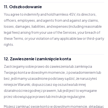
11. Odszkodowanie
You agree to indemnify and hold harmless 4SV, its directors,
officers, employees, and agents from and against any claims,
losses, damages, liabilities, and expenses (including reasonable
legal fees) arising from your use of the Services, your breach of
these Terms, or your violation of any applicable law or third-party
rights.
12. Zawieszenie i zamknięcie konta
Zastrzegamy sobie prawo do zawieszenia lub zamknięcia
Twojego konta w dowolnym momencie, z powiadomieniem lub
bez, jeśli mamy uzasadnione podstawy sądzić, że naruszyłeś
niniejsze Warunki, dopuszczasz się oszustwa lub innej
działalności niezgodnej z prawem, lub jeśli jest to wymagane
przez obowiązujące prawo lub instrukcje regulacyjne.
Możesz zamknąć swoje konto w dowolnym momencie, składając