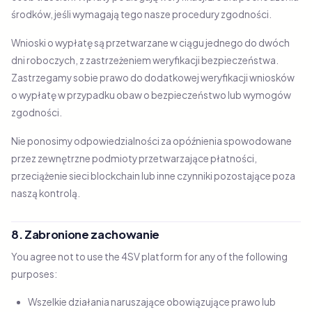
środków, jeśli wymagają tego nasze procedury zgodności.
Wnioski o wypłatę są przetwarzane w ciągu jednego do dwóch
dni roboczych, z zastrzeżeniem weryfikacji bezpieczeństwa.
Zastrzegamy sobie prawo do dodatkowej weryfikacji wniosków
o wypłatę w przypadku obaw o bezpieczeństwo lub wymogów
zgodności.
Nie ponosimy odpowiedzialności za opóźnienia spowodowane
przez zewnętrzne podmioty przetwarzające płatności,
przeciążenie sieci blockchain lub inne czynniki pozostające poza
naszą kontrolą.
8. Zabronione zachowanie
You agree not to use the 4SV platform for any of the following
purposes:
Wszelkie działania naruszające obowiązujące prawo lub