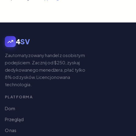
4
SV
Zautomatyzowany handel z osobistym
podejściem. Zacznij od $250, zyskaj
dedykowanego menedżera, płać tylko
8% od zysków. Licencjonowana
technologia.
PLATFORMA
Dom
Przegląd
O nas