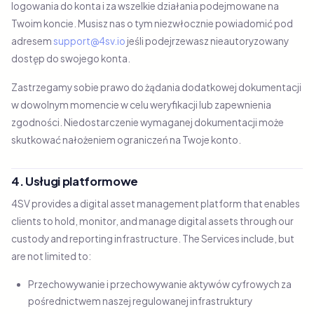
logowania do konta i za wszelkie działania podejmowane na
Twoim koncie. Musisz nas o tym niezwłocznie powiadomić pod
adresem
support@4sv.io
jeśli podejrzewasz nieautoryzowany
dostęp do swojego konta.
Zastrzegamy sobie prawo do żądania dodatkowej dokumentacji
w dowolnym momencie w celu weryfikacji lub zapewnienia
zgodności. Niedostarczenie wymaganej dokumentacji może
skutkować nałożeniem ograniczeń na Twoje konto.
4. Usługi platformowe
4SV provides a digital asset management platform that enables
clients to hold, monitor, and manage digital assets through our
custody and reporting infrastructure. The Services include, but
are not limited to:
Przechowywanie i przechowywanie aktywów cyfrowych za
pośrednictwem naszej regulowanej infrastruktury