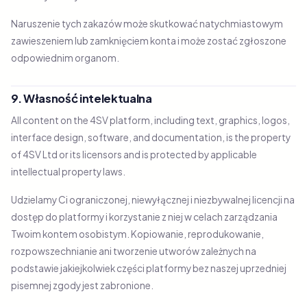
Naruszenie tych zakazów może skutkować natychmiastowym
zawieszeniem lub zamknięciem konta i może zostać zgłoszone
odpowiednim organom.
9. Własność intelektualna
All content on the 4SV platform, including text, graphics, logos,
interface design, software, and documentation, is the property
of 4SV Ltd or its licensors and is protected by applicable
intellectual property laws.
Udzielamy Ci ograniczonej, niewyłącznej i niezbywalnej licencji na
dostęp do platformy i korzystanie z niej w celach zarządzania
Twoim kontem osobistym. Kopiowanie, reprodukowanie,
rozpowszechnianie ani tworzenie utworów zależnych na
podstawie jakiejkolwiek części platformy bez naszej uprzedniej
pisemnej zgody jest zabronione.