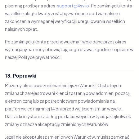
pisemną prośbę na adres:
support@4sv.io
. Po zamknięciu konta
wszelkie zaległe kwoty zostaną zwrócone pod warunkiem
zakończenia wymaganej weryfikacji i uregulowania wszelkich
należnych opłat.
Po zamknięciu konta przechowujemy Twoje dane przez okres
wymagany na mocy obowiązującego prawa, zgodnie z opisem w
naszej Polityce prywatności.
13. Poprawki
Możemy okresowo zmieniać niniejsze Warunki. O istotnych
zmianach zarejestrowani klienci zostaną powiadomieni pocztą
elektroniczną lub za pośrednictwem powiadomienia na
platformie co najmniej 14 dni przed wejściem zmian w życie.
Dalsze korzystanie z Usług po dacie wejścia w życie jakiejkolwiek
zmiany oznacza akceptację zmienionych Warunków.
Jeżeli nie akceptujesz zmienionych Warunków, musisz zamknąć