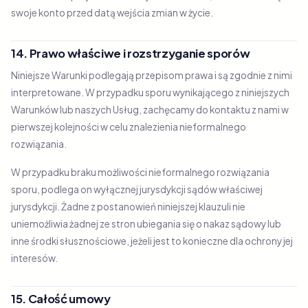
swoje konto przed datą wejścia zmian w życie.
14. Prawo właściwe i rozstrzyganie sporów
Niniejsze Warunki podlegają przepisom prawa i są zgodnie z nimi
interpretowane. W przypadku sporu wynikającego z niniejszych
Warunków lub naszych Usług, zachęcamy do kontaktu z nami w
pierwszej kolejności w celu znalezienia nieformalnego
rozwiązania.
W przypadku braku możliwości nieformalnego rozwiązania
sporu, podlega on wyłącznej jurysdykcji sądów właściwej
jurysdykcji. Żadne z postanowień niniejszej klauzuli nie
uniemożliwia żadnej ze stron ubiegania się o nakaz sądowy lub
inne środki słusznościowe, jeżeli jest to konieczne dla ochrony jej
interesów.
15. Całość umowy