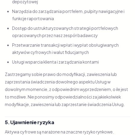
depozytowej
Narzędzia do zarządzania portfelem, pulpity nawigacyjne i
funkcje raportowania
Dostęp do ustrukturyzowanych strategii portfelowych
opracowanych przez nasz zespół badawczy
Przetwarzanie transakcji wpłat i wypłat obsługiwanych
aktywów cyfrowych i walut fiducjarnych
Usługi wsparcia klienta i zarządzania kontami
Zastrzegamy sobie prawo do modyfikacji, zawieszenia lub
zaprzestania świadczenia dowolnego aspektu Usług w
dowolnym momencie, z odpowiednim wyprzedzeniem, o ile jest
to możliwe. Nie ponosimy odpowiedzialności za jakiekolwiek
modyfikacje, zawieszenia lub zaprzestanie świadczenia Usług.
5. Ujawnienie ryzyka
Aktywa cyfrowe są narażone na znaczne ryzyko rynkowe.