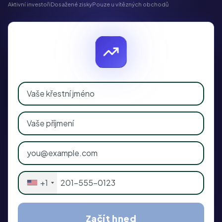
Aktivní investoři
Dosažené zisky
Pouze u vítězných obchodů
+1
Začít hned