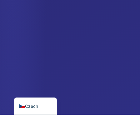
Spanish
German
Dutch
Italian
Swedish
Portuguese
Croatian
Polish
Danish
English
Czech
Minimálně $250
Osobní manažer
Nízká bariéra, velký potenciál
Ozve se po registraci