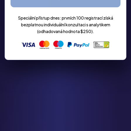
Speciální přístup dnes: prvních 100 registrací získá
bezplatnou individuální konzultaci s analytikem
(odhadovaná hodnota $250).