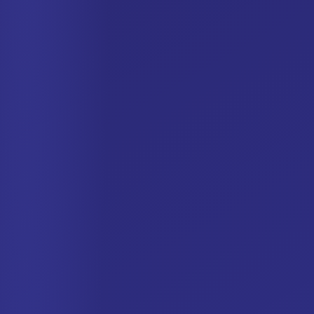
German
Dutch
Italian