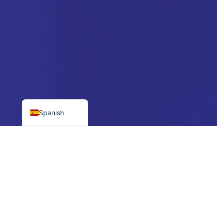
Swedish
Portuguese
Croatian
Polish
Czech
Danish
English
Spanish
$250 mínimo
Gerente personal
Barreras bajas, gran potencial
Se pone en contacto después
PROCESO SIMPLE