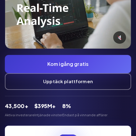
Kom igång gratis
Upptäck plattformen
43,500+
$395M+
8%
Aktiva investerare
Intjänade vinster
Endast på vinnande affärer