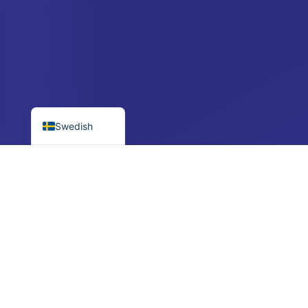
Croatian
Polish
Czech
Danish
English
Swedish
Minst $250
Personlig chef
Låg barriär, stor potential
Hör av sig efter registrering
ENKEL PROCESS
How 4SV AI Works
Börja med $250, få ett samtal från din dedikerade chef