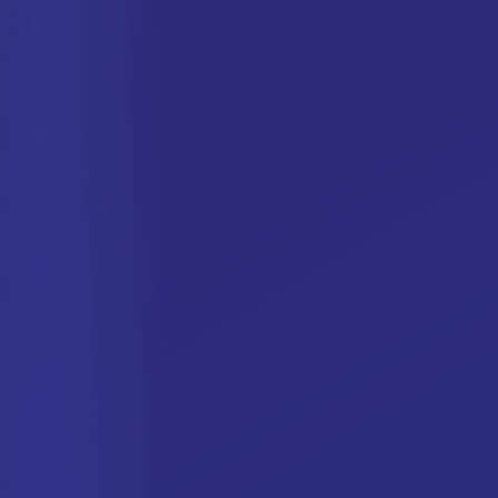
Spanish
German
Dutch
Italian
Portuguese