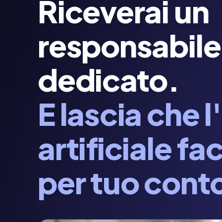
Riceverai un
responsabile
dedicato.
E lascia che l
artificiale fa
per tuo cont