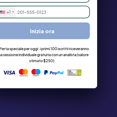
+1
Inizia ora
ferta speciale per oggi: i primi 100 iscritti riceveranno
a sessione individuale gratuita con un analista (valore
stimato $250).