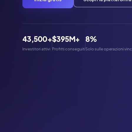
43,500+
$395M+
8%
Investitori attivi
Profitti conseguiti
Solo sulle operazioni vinc