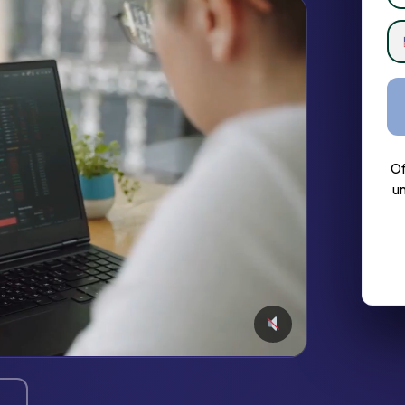
Of
un