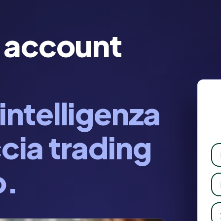
 account
'intelligenza
ccia trading
o.