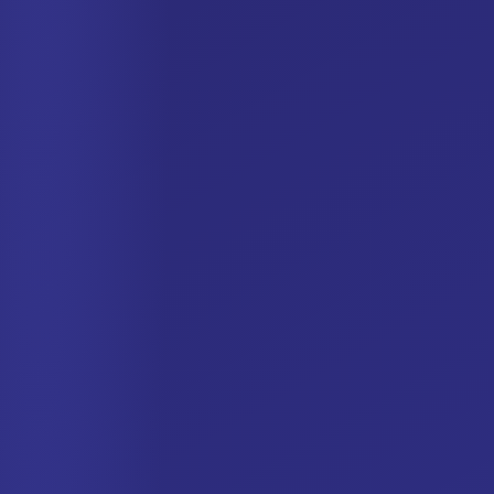
Spanish
German
Italian