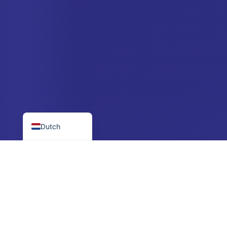
Swedish
Portuguese
Croatian
Polish
Czech
Danish
English
Dutch
$250 minimum
Persoonlijke manager
Lage drempel, groot potentieel
Neemt contact op na regist
EENVOUDIG PROCES