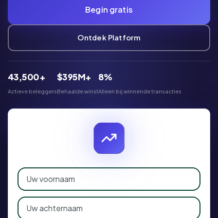
Begin gratis
Ontdek Platform
43,500+
$395M+
8%
Actieve beleggers
Behaalde winst
Alleen bij winnende transacties